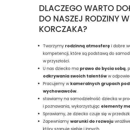
DLACZEGO WARTO DO
DO NASZEJ RODZINY W
KORCZAKA?
Tworzymy
rodzinną atmosferę
i dobre w
kompetencji, które są podstawą do samodz
w przyszłości.
U nas dziecko ma
prawo do bycia sobą
, 
odkrywania swoich talentów
w odpowied
Pracujemy w
kameralnych grupach pod
wychowawców
.
stawiamy na samodzielność dziecka w pro
i poznawania, wykorzystując
elementy me
Sprawiamy, że dziecko czuje się w przedsz
Zapewniamy
warunki do rozwoju
wrażliw
który szanuje siebie i innych.