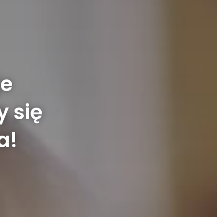
je
y się
a!