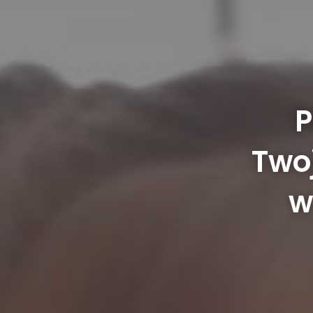
P
Twoj
w