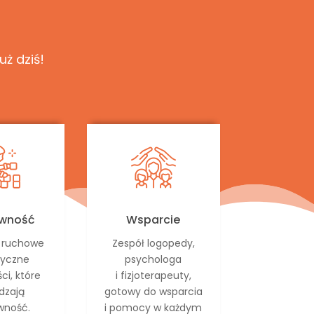
uż dziś!
ywność
Wsparcie
, ruchowe
Zespół logopedy,
styczne
psychologa
ci, które
i fizjoterapeuty,
dzają
gotowy do wsparcia
wność.
i pomocy w każdym