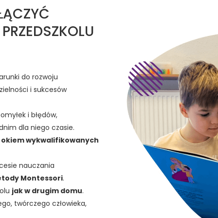
ŁĄCZYĆ
 PRZEDSZKOLU
arunki do rozwoju
ielności i sukcesów
pomyłek i błędów,
nim dla niego czasie.
 okiem wykwalifikowanych
cesie nauczania
tody Montessori
.
kolu
jak w drugim domu
.
ego, twórczego człowieka,