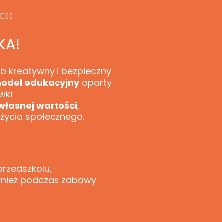
ych
KA!
b kreatywny i bezpieczny
model edukacyjny
oparty
wki
własnej wartości
,
 życia społecznego.
rzedszkolu,
również podczas zabawy