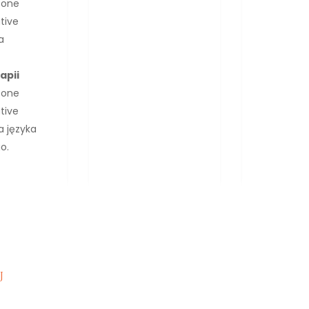
zone
tive
a
apii
zone
tive
a języka
o.
j