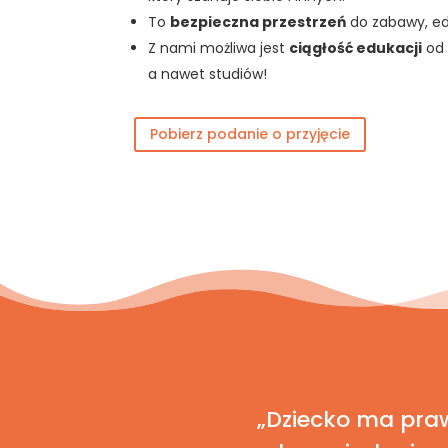
To
bezpieczna przestrzeń
do zabawy, ed
Z nami możliwa jest
ciągłość edukacji
od 
a nawet studiów!
Pobierz podanie o przyjęcie
„Dziecko ma pra