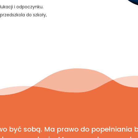
ukacji i odpoczynku.
przedszkola do szkoły,
wo być sobą. Ma prawo do popełniania 