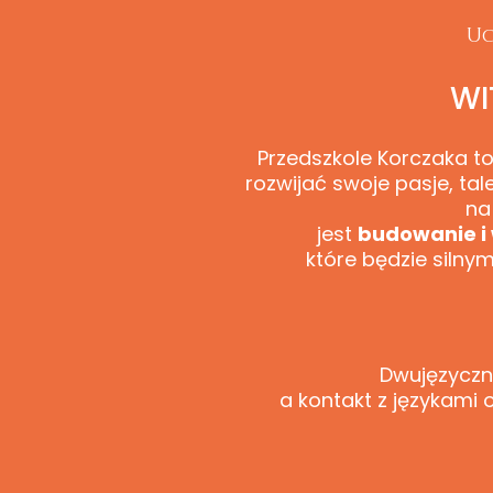
Uc
WI
Przedszkole Korczaka to
rozwijać swoje pasje, tal
na
jest
budowanie i 
które będzie silny
Dwujęzyczn
a kontakt z językami 