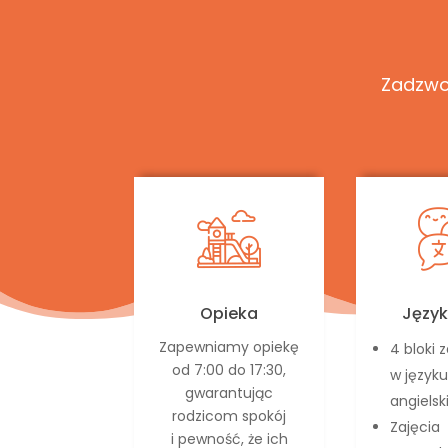
Zadzwo
Opieka
Język
Zapewniamy opiekę
4 bloki 
od 7:00 do 17:30,
w języku
gwarantując
angiels
rodzicom spokój
Zajęcia
i pewność, że ich