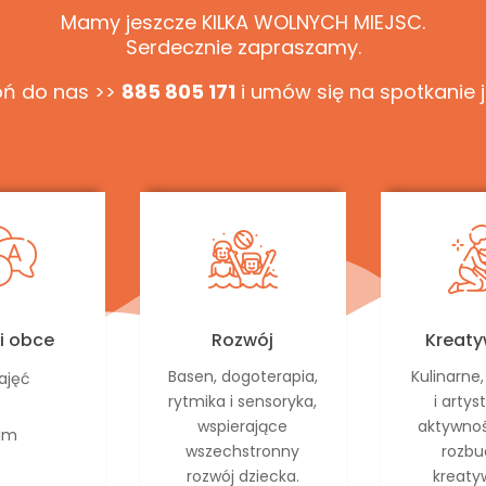
Mamy jeszcze KILKA WOLNYCH MIEJSC.
Serdecznie zapraszamy.
ń do nas >>
885 805 171
i umów się na spotkanie j
i obce
Rozwój
Kreat
Basen, dogoterapia,
Kulinarne
zajęć
rytmika i sensoryka,
i arty
wspierające
aktywnoś
kim
wszechstronny
rozbu
rozwój dziecka.
kreaty